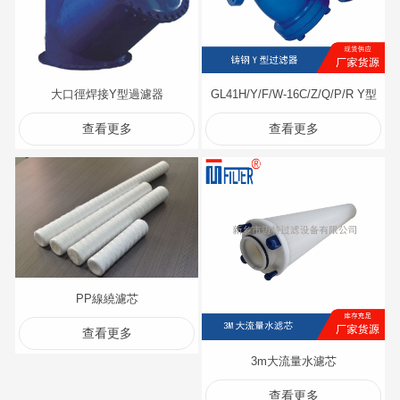
大口徑焊接Y型過濾器
GL41H/Y/F/W-16C/Z/Q/P/R Y型
查看更多
查看更多
過濾器
PP線繞濾芯
查看更多
3m大流量水濾芯
查看更多